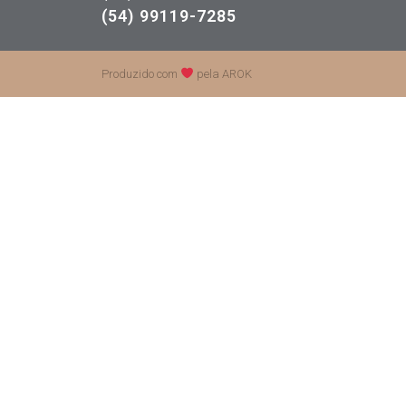
(54) 99119-7285
Produzido com
pela AROK