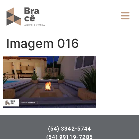
Imagem 016
(54) 3342-5744
(54) 99119-7285